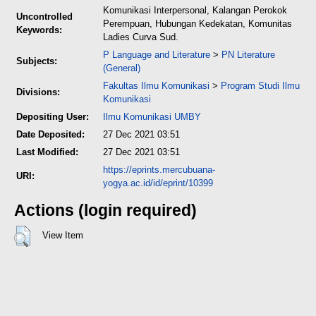
Komunikasi Interpersonal, Kalangan Perokok
Uncontrolled
Perempuan, Hubungan Kedekatan, Komunitas
Keywords:
Ladies Curva Sud.
P Language and Literature
>
PN Literature
Subjects:
(General)
Fakultas Ilmu Komunikasi
>
Program Studi Ilmu
Divisions:
Komunikasi
Depositing User:
Ilmu Komunikasi UMBY
Date Deposited:
27 Dec 2021 03:51
Last Modified:
27 Dec 2021 03:51
https://eprints.mercubuana-
URI:
yogya.ac.id/id/eprint/10399
Actions (login required)
View Item