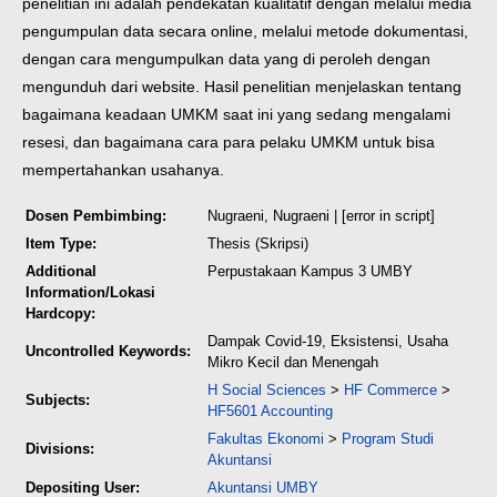
penelitian ini adalah pendekatan kualitatif dengan melalui media
pengumpulan data secara online, melalui metode dokumentasi,
dengan cara mengumpulkan data yang di peroleh dengan
mengunduh dari website. Hasil penelitian menjelaskan tentang
bagaimana keadaan UMKM saat ini yang sedang mengalami
resesi, dan bagaimana cara para pelaku UMKM untuk bisa
mempertahankan usahanya.
Dosen Pembimbing:
Nugraeni, Nugraeni
| [error in script]
Item Type:
Thesis (Skripsi)
Additional
Perpustakaan Kampus 3 UMBY
Information/Lokasi
Hardcopy:
Dampak Covid-19, Eksistensi, Usaha
Uncontrolled Keywords:
Mikro Kecil dan Menengah
H Social Sciences
>
HF Commerce
>
Subjects:
HF5601 Accounting
Fakultas Ekonomi
>
Program Studi
Divisions:
Akuntansi
Depositing User:
Akuntansi UMBY