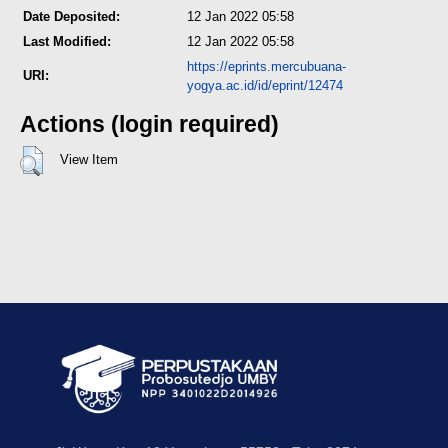
Date Deposited:
12 Jan 2022 05:58
Last Modified:
12 Jan 2022 05:58
https://eprints.mercubuana-
URI:
yogya.ac.id/id/eprint/12474
Actions (login required)
View Item