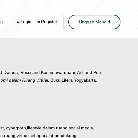
og
Login
Register
Unggah Mandiri
nd
Dwiana, Ressi
and
Kusumawardhani, Arif
and
Putri,
nomi dalam Ruang virtual.
Buku Litera Yogyakarta.
st, cyberporn,
lifestyle dalam ruang social media,
ruang virtual sebagai alat pendukung