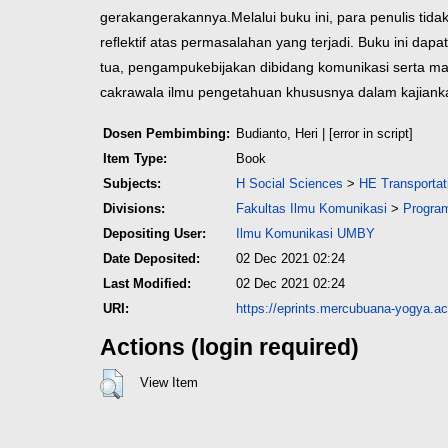
gerakangerakannya.
Melalui buku ini, para penulis t
reﬂektif atas permasalahan yang terjadi. Buku ini dapat
tua, pengampu
kebijakan dibidang komunikasi serta m
cakrawala ilmu pengetahuan khususnya dalam kajianka
Dosen Pembimbing:
Budianto, Heri
| [error in script]
Item Type:
Book
Subjects:
H Social Sciences
>
HE Transporta
Divisions:
Fakultas Ilmu Komunikasi
>
Program
Depositing User:
Ilmu Komunikasi UMBY
Date Deposited:
02 Dec 2021 02:24
Last Modified:
02 Dec 2021 02:24
URI:
https://eprints.mercubuana-yogya.ac.
Actions (login required)
View Item