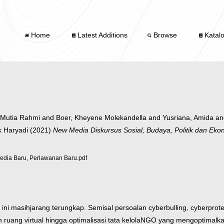
Home
Latest Additions
Browse
Katal
, Mutia Rahmi
and
Boer, Kheyene Molekandella
and
Yusriana, Amida
a
k Haryadi
(2021)
New Media Diskursus Sosial, Budaya, Politik dan Eko
a Baru, Perlawanan Baru.pdf
 ini masih
jarang terungkap. Semisal persoalan cyberbulling, cyberprote
 ruang virtual hingga optimalisasi tata kelola
NGO yang mengoptimalkan 