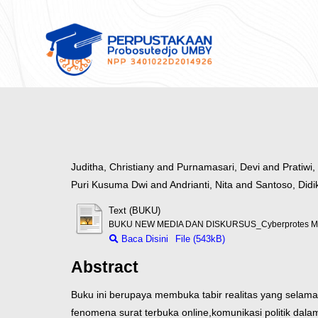
Juditha, Christiany
and
Purnamasari, Devi
and
Pratiwi
Puri Kusuma Dwi
and
Andrianti, Nita
and
Santoso, Didi
Text (BUKU)
BUKU NEW MEDIA DAN DISKURSUS_Cyberprotes Medi
Baca Disini
File (543kB)
Abstract
Buku ini berupaya membuka tabir realitas yang selama
fenomena surat terbuka online,
komunikasi politik dalam