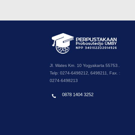
Jl. Wates Km. 10 Yogyakarta 55753..
Telp: 0274-6498212, 6498211, Fax. :
0274-6498213
0878 1404 3252
Template by envato, Diredesain oleh Travel
Jogjapati