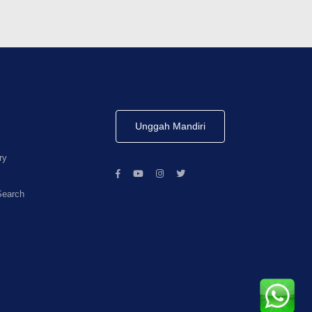
Unggah Mandiri
ry
Search