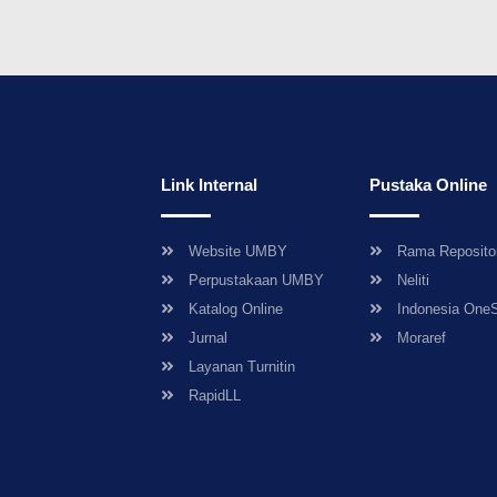
Link Internal
Pustaka Online
Website UMBY
Rama Reposito
Perpustakaan UMBY
Neliti
Katalog Online
Indonesia One
Jurnal
Moraref
Layanan Turnitin
RapidLL