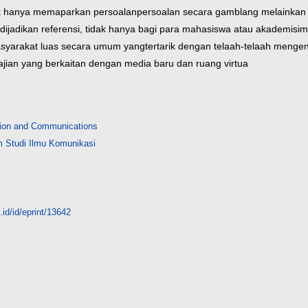
idak hanya memaparkan persoalanpersoalan secara gamblang melainkan 
dijadikan referensi, tidak hanya bagi para mahasiswa atau akademisi
m
asyarakat luas secara umum yang
tertarik dengan telaah-telaah mengen
jian yang berkaitan dengan media baru dan ruang virtua
tion and Communications
 Studi Ilmu Komunikasi
id/id/eprint/13642