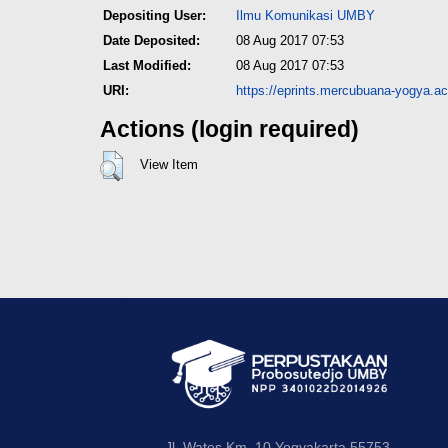
Depositing User:
Ilmu Komunikasi UMBY
Date Deposited:
08 Aug 2017 07:53
Last Modified:
08 Aug 2017 07:53
URI:
https://eprints.mercubuana-yogya.ac.
Actions (login required)
View Item
Jl. Wates Km. 10 Yogyakarta 55753..