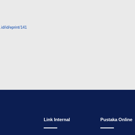
id/id/eprint/141
Link Internal
Pustaka Online