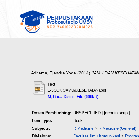
Aditama, Tjandra Yoga
(2014)
JAMU DAN KESEHATAN
Text
E-BOOK (JAMU&KESEHATAN).pdf
Baca Disini
File (669kB)
Dosen Pembimbing:
UNSPECIFIED | [error in script]
Item Type:
Book
Subjects:
R Medicine
>
R Medicine (General)
Divisions:
Fakultas Ilmu Komunikasi
>
Program