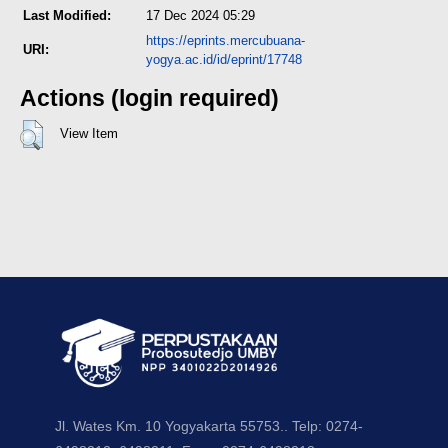
Last Modified:
17 Dec 2024 05:29
https://eprints.mercubuana-
URI:
yogya.ac.id/id/eprint/17748
Actions (login required)
View Item
Jl. Wates Km. 10 Yogyakarta 55753.. Telp: 0274-