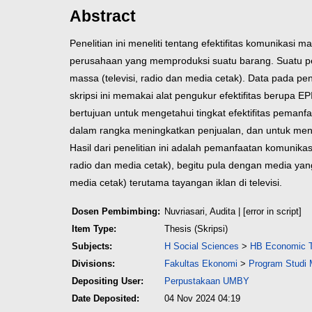
Abstract
Penelitian ini meneliti tentang efektifitas komunikasi
perusahaan yang memproduksi suatu barang. Suatu
p
massa (televisi, radio dan
media cetak). Data pada pen
skripsi ini
memakai alat pengukur efektifitas berupa E
bertujuan untuk mengetahui tingkat efektifitas pemanf
dalam rangka meningkatkan
penjualan, dan untuk me
Hasil dari
penelitian ini adalah pemanfaatan komunikasi
radio dan media cetak), begitu pula dengan media yang
media cetak) terutama tayangan iklan di televisi.
Dosen Pembimbing:
Nuvriasari, Audita
| [error in script]
Item Type:
Thesis (Skripsi)
Subjects:
H Social Sciences
>
HB Economic 
Divisions:
Fakultas Ekonomi
>
Program Studi
Depositing User:
Perpustakaan UMBY
Date Deposited:
04 Nov 2024 04:19