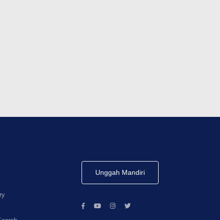
Unggah Mandiri
ry