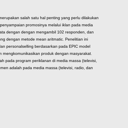
merupakan salah satu hal
penting yang perlu dilakukan
penyampaian promosinya melalui iklan pada media
ata dengan dengan mengambil 102 responden, dan
ung dengan metode mean aritmatic.
Penelitian ini
 dan
personalselling berdasarkan pada EPIC model
lam mengkomunikasikan produk dengan masyarakat.
lah pada program periklanan di media massa
(televisi,
sumen adalah pada media
massa (televisi, radio, dan