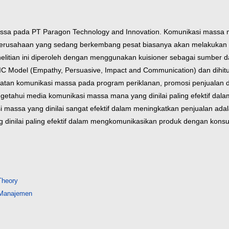
 massa pada PT
Paragon Technology and Innovation. Komunikasi massa 
erusahaan yang sedang berkembang pesat biasanya akan melakukan
elitian ini diperoleh dengan menggunakan kuisioner
sebagai sumber d
PIC Model (Empathy, Persuasive,
Impact and Communication) dan dihit
aatan
komunikasi massa pada program periklanan, promosi penjualan
ngetahui media komunikasi massa mana yang dinilai
paling efektif da
 massa yang dinilai sangat efektif
dalam meningkatkan penjualan ada
 dinilai paling
efektif dalam mengkomunikasikan produk dengan kon
Theory
 Manajemen