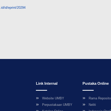
id/id/eprint/20294
Link Internal
Pustaka Online
Website UMBY
Rama Reposito
Perpustakaan UMBY
Neliti