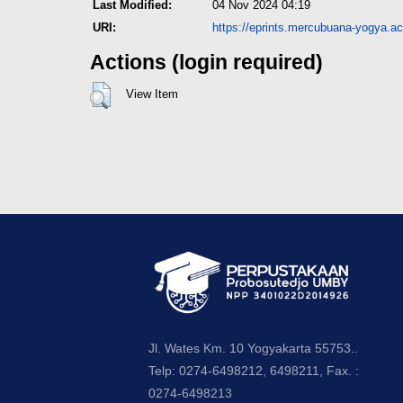
Last Modified:
04 Nov 2024 04:19
URI:
https://eprints.mercubuana-yogya.ac.
Actions (login required)
View Item
Jl. Wates Km. 10 Yogyakarta 55753..
Telp: 0274-6498212, 6498211, Fax. :
0274-6498213