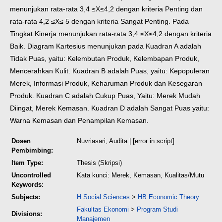
menunjukan rata-rata 3,4 ≤X≤4,2 dengan
kriteria Penting dan
rata-rata 4,2 ≤X≤ 5 dengan kriteria Sangat Penting. Pada
Tingkat Kinerja menunjukan rata-rata 3,4 ≤X≤4,2 dengan kriteria
Baik. Diagram
Kartesius menunjukan pada Kuadran A adalah
Tidak Puas, yaitu: Kelembutan
Produk, Kelembapan Produk,
Mencerahkan Kulit. Kuadran B adalah Puas, yaitu:
Kepopuleran
Merek, Informasi Produk, Keharuman Produk dan Kesegaran
Produk. Kuadran C adalah Cukup Puas, Yaitu: Merek Mudah
Diingat, Merek
Kemasan. Kuadran D adalah Sangat Puas yaitu:
Warna Kemasan dan Penampilan
Kemasan.
Dosen
Nuvriasari, Audita
| [error in script]
Pembimbing:
Item Type:
Thesis (Skripsi)
Uncontrolled
Kata kunci: Merek, Kemasan, Kualitas/Mutu
Keywords:
Subjects:
H Social Sciences
>
HB Economic Theory
Fakultas Ekonomi
>
Program Studi
Divisions:
Manajemen