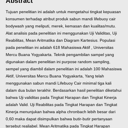
Abstract
Tujuan penelitian ini adalah untuk mengetahui tingkat kepuasan
konsumen
terhadap atribut produk sabun mandi lifebuoy cair
bodywash yang meliputi,
merek, kemasan dan kualitas/mutu.
Alat analisis pada penelitian ini menggunakan
Uji Validitas, Uji
Reabilitas, Mean Aritmatika dan Diagram Kartesius. Populasi
pada penelitian ini adalah 618 Mahasiswa Aktif , Universitas
Mercu Buana
Yogyakarta. Teknik pengambilan sampel yang
digunakan dalam penelitian ini
purpose random sampling,
sempel yang diambil dalam penelitian ini adalah 100
Mahasiswa
Aktif, Universitas Mercu Buana Yogyakarta, Yang telah
menggunakan sabun mandi Lifebuoy Cair minimal tiga kali
dalam dua bulan
terakhir.
Berdasarkan hasil penelitian diketahui
bahwa Uji validitas pada Tingkat
Harapan dan Tingkat Kinerja
adalah Valid. Uji Reabilitas pada Tingkat Harapan
dan Tingkat
Kinerja menunjukan bahwa alpha chronbach lebih besar dari
0,60
maka dapat disimpulkan bahwa butir-butir pertanyaan
tersebut realiabel. Mean
Aritmatika pada Tingkat Harapan