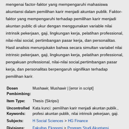
mengenai factor-faktor yang mempengaruhi mahasiswa
akuntansi dalam
pemilihan karir menjadi akuntan publik. Faktor-
faktor yang mempengaruhi
terhadap pemilihan karir menjadi
akuntan public di ukur dengan
menggunakan variable nilai
intrinsik pekerjaan, gaji, lingkungan kerja,
pelatihan professional,
nilai-nilai social, pertimbangan pasar kerja, dan
personalitas.
Hasil analisis menunjukakn bahwa secara simultan variabel nilai
intrinsic pekerjaan, gaji, lingkungan kerja, pelatihan professional,
pengakuan professional, nilai-nilai social,pertimbangan pasar
kerja, dan
personalitas berpengaruh signifikan terhadap
pemilihan karir.
Dosen
Mushawir, Mushawir
| [error in script]
Pembimbing:
Item Type:
Thesis (Skripsi)
Uncontrolled
Kata kunci: pemilihan karir menjadi akuntan publik.,
Keywords:
profesi akuntan publik, nilai intrinsik pekerjaan, gaji.
Subjects:
H Social Sciences
>
HG Finance
Divisions:
Fakultas Ekonomi
>
Program Studi Akuntansi