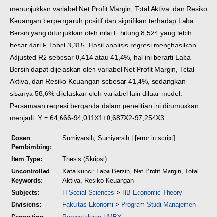
menunjukkan variabel Net Profit Margin, Total Aktiva, dan Resiko
Keuangan berpengaruh positif dan signifikan terhadap Laba
Bersih yang
ditunjukkan oleh nilai F hitung 8,524 yang lebih
besar dari F Tabel 3,315. Hasil
analisis regresi menghasilkan
Adjusted R2 sebesar 0,414 atau 41,4%, hal ini berarti
Laba
Bersih dapat dijelaskan oleh variabel Net Profit Margin, Total
Aktiva, dan
Resiko Keuangan sebesar 41,4%, sedangkan
sisanya 58,6% dijelaskan oleh variabel
lain diluar model.
Persamaan regresi berganda dalam penelitian ini dirumuskan
menjadi: Y = 64,666-94,011X1+0,687X2-97,254X3.
Dosen
Sumiyarsih, Sumiyarsih
| [error in script]
Pembimbing:
Item Type:
Thesis (Skripsi)
Uncontrolled
Kata kunci: Laba Bersih, Net Profit Margin, Total
Keywords:
Aktiva, Resiko Keuangan
Subjects:
H Social Sciences
>
HB Economic Theory
Divisions:
Fakultas Ekonomi
>
Program Studi Manajemen
Depositing
Perpustakaan UMBY