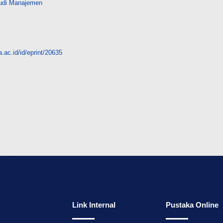
udi Manajemen
.ac.id/id/eprint/20635
Link Internal
Pustaka Online