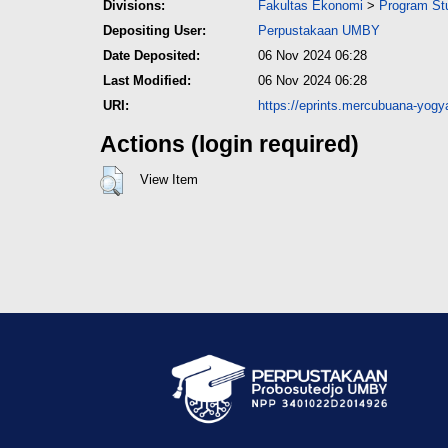
Divisions:
Fakultas Ekonomi
>
Program St
Depositing User:
Perpustakaan UMBY
Date Deposited:
06 Nov 2024 06:28
Last Modified:
06 Nov 2024 06:28
URI:
https://eprints.mercubuana-yogya
Actions (login required)
View Item