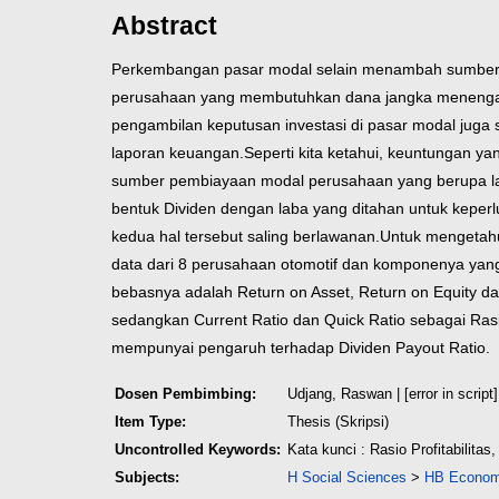
Abstract
Perkembangan pasar modal selain menambah sumber-s
perusahaan yang membutuhkan dana jangka menengah d
pengambilan keputusan investasi di pasar modal juga 
laporan keuangan.
Seperti kita ketahui, keuntungan y
sumber pembiayaan modal perusahaan yang berupa lab
bentuk Dividen dengan laba yang ditahan untuk kepe
kedua hal tersebut saling berlawanan.
Untuk mengetahu
data dari 8 perusahaan otomotif dan komponenya yang t
bebasnya adalah Return on Asset, Return on Equity dan 
sedangkan Current Ratio dan Quick Ratio sebagai Rasio
mempunyai pengaruh terhadap Dividen Payout Ratio.
Dosen Pembimbing:
Udjang, Raswan
| [error in script]
Item Type:
Thesis (Skripsi)
Uncontrolled Keywords:
Kata kunci : Rasio Profitabilitas
Subjects:
H Social Sciences
>
HB Econom