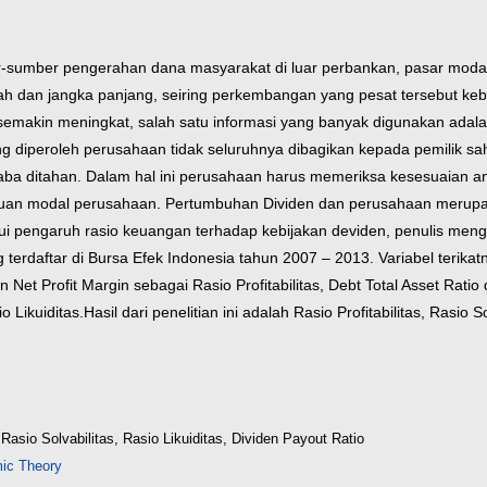
umber pengerahan dana masyarakat di luar perbankan, pasar modal
an jangka panjang, seiring perkembangan yang pesat tersebut kebu
semakin meningkat, salah satu informasi yang banyak digunakan adalah
ang diperoleh perusahaan tidak seluruhnya dibagikan kepada pemilik 
a ditahan. Dalam hal ini perusahaan harus memeriksa kesesuaian an
rluan modal perusahaan. Pertumbuhan Dividen dan perusahaan merupa
i pengaruh rasio keuangan terhadap kebijakan deviden, penulis meng
erdaftar di Bursa Efek Indonesia tahun 2007 – 2013. Variabel terikat
Net Profit Margin sebagai Rasio Profitabilitas, Debt Total Asset Ratio 
 Likuiditas.
Hasil dari penelitian ini adalah Rasio Profitabilitas, Rasi
, Rasio Solvabilitas, Rasio Likuiditas, Dividen Payout Ratio
ic Theory