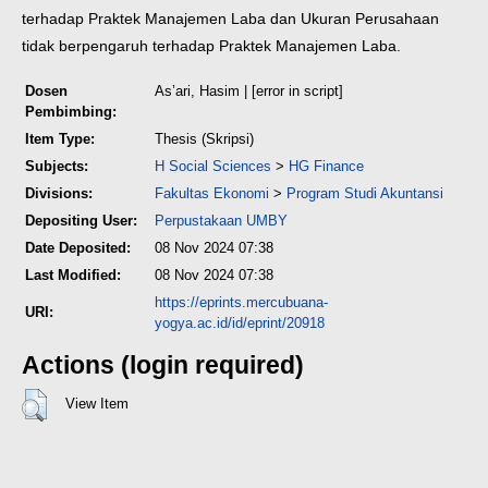
terhadap Praktek
Manajemen Laba dan Ukuran Perusahaan
tidak berpengaruh terhadap Praktek
Manajemen Laba.
Dosen
As’ari, Hasim
| [error in script]
Pembimbing:
Item Type:
Thesis (Skripsi)
Subjects:
H Social Sciences
>
HG Finance
Divisions:
Fakultas Ekonomi
>
Program Studi Akuntansi
Depositing User:
Perpustakaan UMBY
Date Deposited:
08 Nov 2024 07:38
Last Modified:
08 Nov 2024 07:38
https://eprints.mercubuana-
URI:
yogya.ac.id/id/eprint/20918
Actions (login required)
View Item