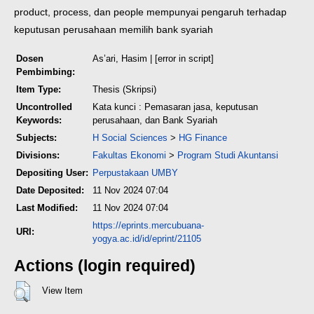
product, process, dan people mempunyai pengaruh terhadap
keputusan
perusahaan memilih bank syariah
Dosen
As’ari, Hasim
| [error in script]
Pembimbing:
Item Type:
Thesis (Skripsi)
Uncontrolled
Kata kunci : Pemasaran jasa, keputusan
Keywords:
perusahaan, dan Bank Syariah
Subjects:
H Social Sciences
>
HG Finance
Divisions:
Fakultas Ekonomi
>
Program Studi Akuntansi
Depositing User:
Perpustakaan UMBY
Date Deposited:
11 Nov 2024 07:04
Last Modified:
11 Nov 2024 07:04
https://eprints.mercubuana-
URI:
yogya.ac.id/id/eprint/21105
Actions (login required)
View Item