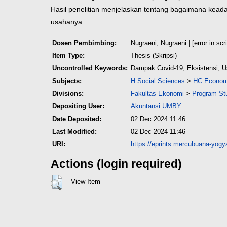
Hasil penelitian menjelaskan tentang bagaimana ke
usahanya.
Dosen Pembimbing:
Nugraeni, Nugraeni
| [error in scri
Item Type:
Thesis (Skripsi)
Uncontrolled Keywords:
Dampak Covid-19, Eksistensi, 
Subjects:
H Social Sciences
>
HC Economi
Divisions:
Fakultas Ekonomi
>
Program Stu
Depositing User:
Akuntansi UMBY
Date Deposited:
02 Dec 2024 11:46
Last Modified:
02 Dec 2024 11:46
URI:
https://eprints.mercubuana-yogya
Actions (login required)
View Item