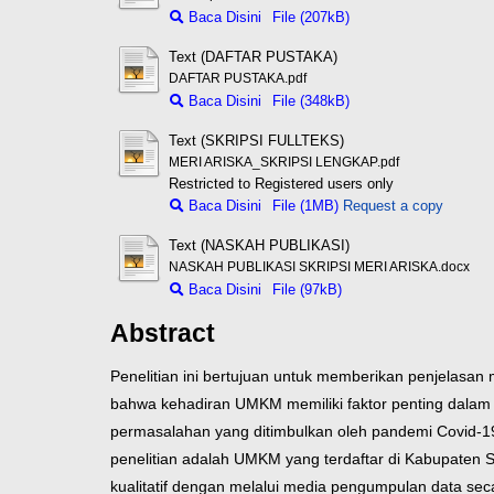
Baca Disini
File (207kB)
Text (DAFTAR PUSTAKA)
DAFTAR PUSTAKA.pdf
Baca Disini
File (348kB)
Text (SKRIPSI FULLTEKS)
MERI ARISKA_SKRIPSI LENGKAP.pdf
Restricted to Registered users only
Baca Disini
File (1MB)
Request a copy
Text (NASKAH PUBLIKASI)
NASKAH PUBLIKASI SKRIPSI MERI ARISKA.docx
Baca Disini
File (97kB)
Abstract
Penelitian ini bertujuan untuk memberikan penjelas
bahwa kehadiran UMKM memiliki faktor penting dala
permasalahan yang ditimbulkan oleh pandemi Covid-
penelitian adalah UMKM yang terdaftar di Kabupaten 
kualitatif dengan melalui media pengumpulan data se