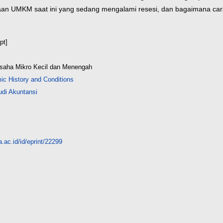
adaan UMKM saat ini yang sedang mengalami resesi, dan bagaimana c
pt]
Usaha Mikro Kecil dan Menengah
c History and Conditions
di Akuntansi
.ac.id/id/eprint/22299