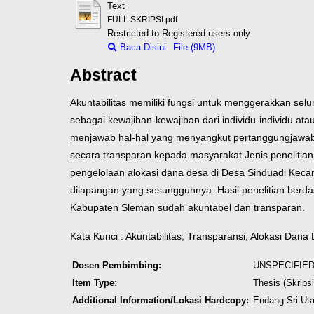
Text
FULL SKRIPSI.pdf
Restricted to Registered users only
Baca Disini
File (9MB)
Abstract
Akuntabilitas memiliki fungsi untuk menggerakkan sel
sebagai kewajiban-kewajiban dari individu-individu 
menjawab hal-hal yang menyangkut pertanggungjawaba
secara transparan kepada masyarakat.
Jenis penelitia
pengelolaan alokasi dana desa di Desa Sinduadi Ke
dilapangan yang sesungguhnya. Hasil penelitian ber
Kabupaten Sleman sudah akuntabel dan transparan.
Kata Kunci : Akuntabilitas, Transparansi, Alokasi Dan
Dosen Pembimbing:
UNSPECIFIED | 
Item Type:
Thesis (Skripsi
Additional Information/Lokasi Hardcopy:
Endang Sri Uta