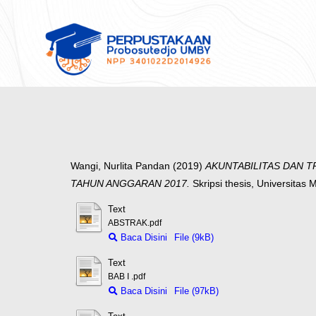
Wangi, Nurlita Pandan
(2019)
AKUNTABILITAS DAN T
TAHUN ANGGARAN 2017.
Skripsi thesis, Universitas
Text
ABSTRAK.pdf
Baca Disini
File (9kB)
Text
BAB I .pdf
Baca Disini
File (97kB)