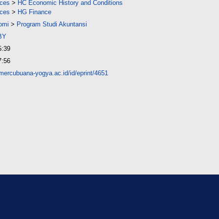
nces
>
HC Economic History and Conditions
nces
>
HG Finance
omi
>
Program Studi Akuntansi
BY
5:39
7:56
s.mercubuana-yogya.ac.id/id/eprint/4651