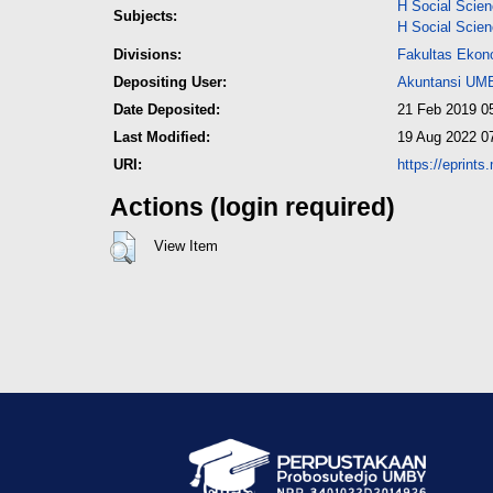
H Social Scie
Subjects:
H Social Scie
Divisions:
Fakultas Ekon
Depositing User:
Akuntansi UM
Date Deposited:
21 Feb 2019 0
Last Modified:
19 Aug 2022 0
URI:
https://eprint
Actions (login required)
View Item