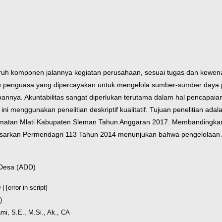
uruh komponen jalannya kegiatan perusahaan, sesuai tugas dan kewena
atau penguasa yang dipercayakan untuk mengelola sumber-sumber daya
nnya. Akuntabilitas sangat diperlukan terutama dalam hal pencapaia
n ini menggunakan penelitian deskriptif kualitatif. Tujuan penelitian ad
camatan Mlati Kabupaten Sleman Tahun Anggaran 2017. Membandingka
dasarkan Permendagri 113 Tahun 2014 menunjukan bahwa pengelolaan 
a Desa (ADD)
[error in script]
)
mi, S.E., M.Si., Ak., CA