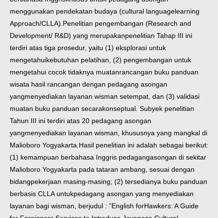
menggunakan pendekatan budaya (cultural language
learning
Approach/CLLA).
Penelitian pengembangan (Research and
Development/ R&D) yang merupakan
penelitian Tahap III ini
terdiri atas tiga prosedur, yaitu (1) eksplorasi untuk
mengetahui
kebutuhan pelatihan, (2) pengembangan untuk
mengetahui cocok tidaknya muatan
rancangan buku panduan
wisata hasil rancangan dengan pedagang asongan
yang
menyediakan layanan wisman setempat, dan (3) validasi
muatan buku panduan secara
konseptual. Subyek penelitian
Tahun III ini terdiri atas 20 pedagang asongan
yang
menyediakan layanan wisman, khususnya yang mangkal di
Malioboro Yogyakarta.
Hasil penelitian ini adalah sebagai berikut:
(1) kemampuan berbahasa Inggris pedagang
asongan di sekitar
Malioboro Yogyakarta pada tataran ambang, sesuai dengan
bidang
pekerjaan masing-masing; (2) tersedianya buku panduan
berbasis CLLA untuk
pedagang asongan yang menyediakan
layanan bagi wisman, berjudul : ”English for
Hawkers: A Guide