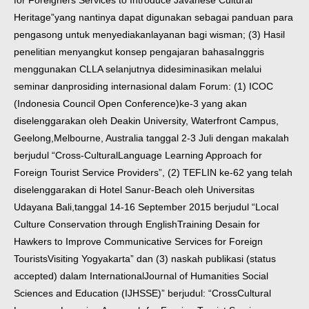
for Foreigners Services to Introduce Javanese Cultural
Heritage”
yang nantinya dapat digunakan sebagai panduan para
pengasong untuk menyediakan
layanan bagi wisman; (3) Hasil
penelitian menyangkut konsep pengajaran bahasa
Inggris
menggunakan CLLA selanjutnya didesiminasikan melalui
seminar dan
prosiding internasional dalam Forum: (1) ICOC
(Indonesia Council Open Conference)
ke-3 yang akan
diselenggarakan oleh Deakin University, Waterfront Campus,
Geelong,
Melbourne, Australia tanggal 2-3 Juli dengan makalah
berjudul “Cross-Cultural
Language Learning Approach for
Foreign Tourist Service Providers”, (2) TEFLIN ke-
62 yang telah
diselenggarakan di Hotel Sanur-Beach oleh Universitas
Udayana Bali,
tanggal 14-16 September 2015 berjudul “Local
Culture Conservation through English
Training Desain for
Hawkers to Improve Communicative Services for Foreign
Tourists
Visiting Yogyakarta” dan (3) naskah publikasi (status
accepted) dalam International
Journal of Humanities Social
Sciences and Education (IJHSSE)” berjudul: “CrossCultural