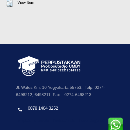
View Item
Jl. Wates Km. 10 Yogyakarta 55753.. Telp: 0274-
6498212, 6498211, Fax. : 0274-6498213
0878 1404 3252
Template by envato, Diredesain oleh Travel Jogjapati