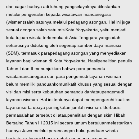
dan cagar budaya adi luhung yang
selayaknya dilestarikan
melalui pengenalan kepada wisatawan mancanegara
(wisman)
salah satunya melalui pedagang asongan. Hal ini juga
sesuai dengan salah satu misi
Kota Yogyakarta, yaitu menjadi
kota tujuan wisata terkemuka di Asia Tenggara yang
sudah
seharusnya didukung oleh segenap sumber daya manusia
(SDM), termasuk para
pedagang asongan yang menyediakan
layanan bagi wisman di Kota Yogyakarta. Hasil
penelitian penulis
Tahun I dan II menunjukkan bahwa para pemandu
wisata
mancanegara dan para pengemudi layanan wisman
belum memiliki panduan
komunikatif khusus yang sesuai dengan
visi dan misi serta kebutuhan pemandu dan/atau
pengemudi
layanan wisman. Hal ini tentunya dapat mempengaruhi kualitas
layanan
serta upaya peningkatan jumlah wisman. Berbasis
permasalahan tersebut di atas,
penelitian dengan skim Hibah
Bersaing Tahun III 2015 ini secara umum bertujuan
melestarikan
budaya Jawa melalui perancangan buku panduan wisata
berbahasa Inggris
khusus untuk pedagang asongan