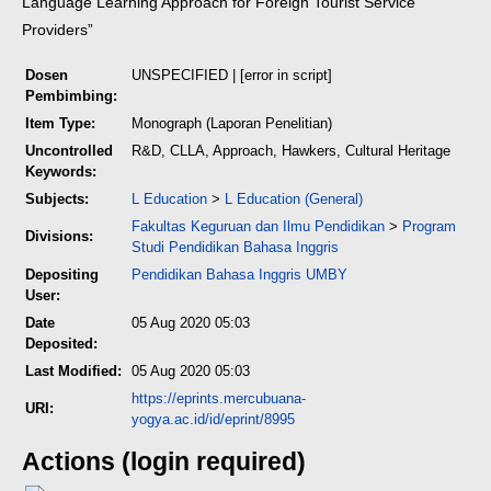
Language Learning Approach for Foreign Tourist Service
Providers”
Dosen
UNSPECIFIED | [error in script]
Pembimbing:
Item Type:
Monograph (Laporan Penelitian)
Uncontrolled
R&D, CLLA, Approach, Hawkers, Cultural Heritage
Keywords:
Subjects:
L Education
>
L Education (General)
Fakultas Keguruan dan Ilmu Pendidikan
>
Program
Divisions:
Studi Pendidikan Bahasa Inggris
Depositing
Pendidikan Bahasa Inggris UMBY
User:
Date
05 Aug 2020 05:03
Deposited:
Last Modified:
05 Aug 2020 05:03
https://eprints.mercubuana-
URI:
yogya.ac.id/id/eprint/8995
Actions (login required)