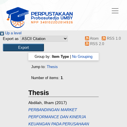
Up a level
Atom
RSS 1.0
Export as
RSS 2.0
Group by:
Item Type
|
No Grouping
Jump to:
Thesis
Number of items:
1
.
Thesis
Abdilah, Ilham
(2017)
PERBANDINGAN MARKET
PERFORMANCE DAN KINERJA
KEUANGAN PADA PERUSAHAAN