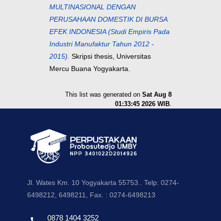
MULTINASIONAL DENGAN
PERUSAHAAN DOMESTIK DI BURSA
EFEK INDONESIA (Studi Empiris Pada
Industri Manufaktur Tahun 2012 -
2015).
Skripsi thesis, Universitas
Mercu Buana Yogyakarta.
This list was generated on
Sat Aug 8
01:33:45 2026 WIB
.
Jl. Wates Km. 10 Yogyakarta 55753.. Telp: 0274-
6498212, 6498211, Fax. : 0274-6498213
0878 1404 3252