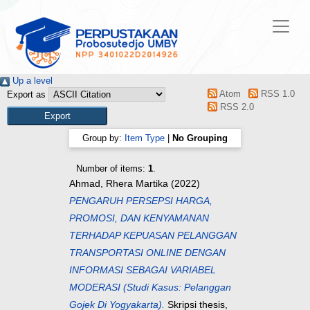
Up a level
Atom
RSS 1.0
Export as
RSS 2.0
Group by:
Item Type
|
No Grouping
Number of items:
1
.
Ahmad, Rhera Martika
(2022)
PENGARUH PERSEPSI HARGA,
PROMOSI, DAN KENYAMANAN
TERHADAP KEPUASAN PELANGGAN
TRANSPORTASI ONLINE DENGAN
INFORMASI SEBAGAI VARIABEL
MODERASI (Studi Kasus: Pelanggan
Gojek Di Yogyakarta).
Skripsi thesis,