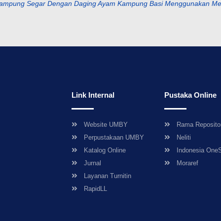
 Kampung Segar Dengan Daging Ayam Kampung Basi Menggunakan Meto
Link Internal
Pustaka Online
Website UMBY
Rama Reposito
Perpustakaan UMBY
Neliti
Katalog Online
Indonesia One
Jurnal
Moraref
Layanan Turnitin
RapidLL