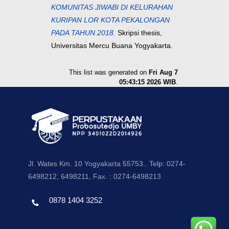
KOMUNITAS JIWABI DI KELURAHAN
KURIPAN LOR KOTA PEKALONGAN
PADA TAHUN 2018.
Skripsi thesis,
Universitas Mercu Buana Yogyakarta.
This list was generated on
Fri Aug 7
05:43:15 2026 WIB
.
Jl. Wates Km. 10 Yogyakarta 55753.. Telp: 0274-
6498212, 6498211, Fax. : 0274-6498213
0878 1404 3252
Template by envato, Diredesain oleh Travel Jogjapati