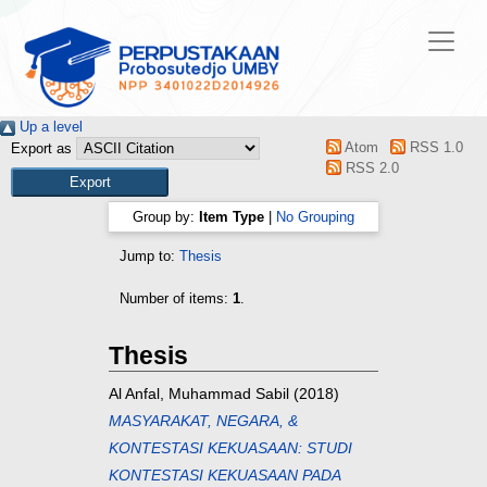
Up a level
Atom
RSS 1.0
Export as
RSS 2.0
Group by:
Item Type
|
No Grouping
Jump to:
Thesis
Number of items:
1
.
Thesis
Al Anfal, Muhammad Sabil
(2018)
MASYARAKAT, NEGARA, &
KONTESTASI KEKUASAAN: STUDI
KONTESTASI KEKUASAAN PADA