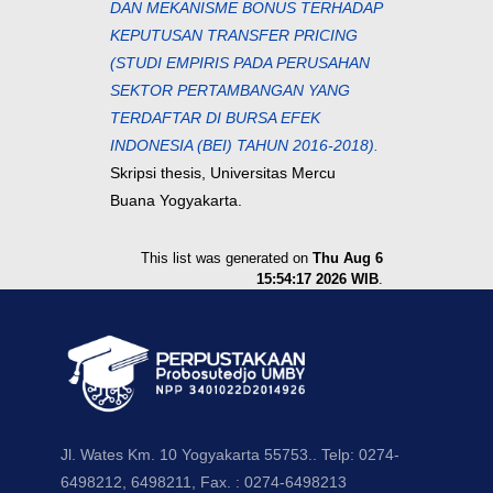
DAN MEKANISME BONUS TERHADAP
KEPUTUSAN TRANSFER PRICING
(STUDI EMPIRIS PADA PERUSAHAN
SEKTOR PERTAMBANGAN YANG
TERDAFTAR DI BURSA EFEK
INDONESIA (BEI) TAHUN 2016-2018).
Skripsi thesis, Universitas Mercu
Buana Yogyakarta.
This list was generated on
Thu Aug 6
15:54:17 2026 WIB
.
Jl. Wates Km. 10 Yogyakarta 55753.. Telp: 0274-
6498212, 6498211, Fax. : 0274-6498213