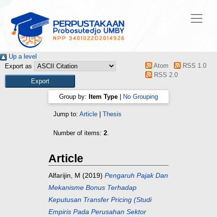
Up a level
Atom
RSS 1.0
Export as
RSS 2.0
Group by:
Item Type
|
No Grouping
Jump to:
Article
|
Thesis
Number of items:
2
.
Article
Alfarijin, M
(2019)
Pengaruh Pajak Dan
Mekanisme Bonus Terhadap
Keputusan Transfer Pricing (Studi
Empiris Pada Perusahan Sektor