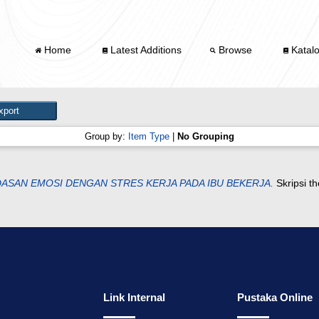
Home
Latest Additions
Browse
Katal
Group by:
Item Type
|
No Grouping
SAN EMOSI DENGAN STRES KERJA PADA IBU BEKERJA.
Skripsi t
Link Internal
Pustaka Online