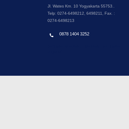
Jl. Wates Km. 10 Yogyakarta 55753..
Telp: 0274-6498212, 6498211, Fax. :
0274-6498213
0878 1404 3252
Template by envato, Diredesain oleh Travel
Jogjapati