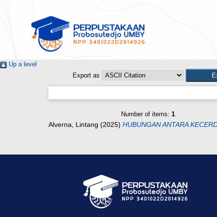
Up a level
Export as
Number of items:
1
.
Alverna, Lintang
(2025)
HUBUNGAN ANTARA KECERDA