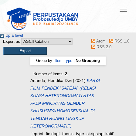
Up a level
Atom
RSS 1.0
Export as
RSS 2.0
Group by:
Item Type
|
No Grouping
Number of items:
2
.
Ananda, Hendika Dwi
(2021)
KARYA
FILM PENDEK “SATÉJA” (RELASI
KUASA HETERONORMATIVITAS
PADA MINORITAS GENDER
KHUSUSNYA HOMOSEKSUAL DI
TENGAH RUANG LINGKUP
HETERONORMATIF).
['eprint_fieldopt_thesis_type_skripsiaplikatif'