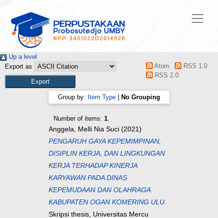
Up a level
Atom
RSS 1.0
Export as
RSS 2.0
Group by:
Item Type
|
No Grouping
Number of items:
1
.
Anggela, Melli Nia Suci
(2021)
PENGARUH GAYA KEPEMIMPINAN,
DISIPLIN KERJA, DAN LINGKUNGAN
KERJA TERHADAP KINERJA
KARYAWAN PADA DINAS
KEPEMUDAAN DAN OLAHRAGA
KABUPATEN OGAN KOMERING ULU.
Skripsi thesis, Universitas Mercu