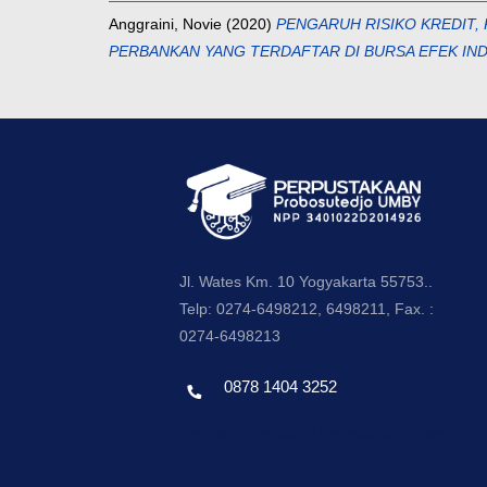
Anggraini, Novie
(2020)
PENGARUH RISIKO KREDIT, 
PERBANKAN YANG TERDAFTAR DI BURSA EFEK INDO
Jl. Wates Km. 10 Yogyakarta 55753..
Telp: 0274-6498212, 6498211, Fax. :
0274-6498213
0878 1404 3252
Template by envato, Diredesain oleh Travel
Jogjapati