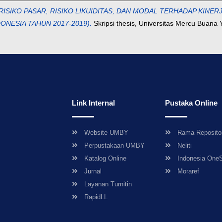
RISIKO PASAR, RISIKO LIKUIDITAS, DAN MODAL TERHADAP KINE
NESIA TAHUN 2017-2019).
Skripsi thesis, Universitas Mercu Buana 
Link Internal
Pustaka Online
Website UMBY
Rama Reposito
Perpustakaan UMBY
Neliti
Katalog Online
Indonesia One
Jurnal
Moraref
Layanan Turnitin
RapidLL