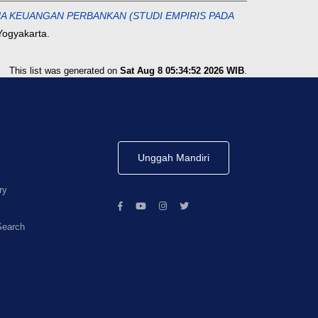
RJA KEUANGAN PERBANKAN (STUDI EMPIRIS PADA
Yogyakarta.
This list was generated on
Sat Aug 8 05:34:52 2026 WIB
.
Unggah Mandiri
ry
Search