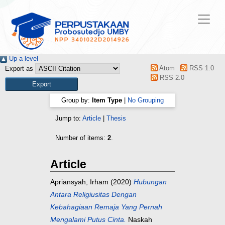
Up a level
Atom
RSS 1.0
Export as
RSS 2.0
Group by:
Item Type
|
No Grouping
Jump to:
Article
|
Thesis
Number of items:
2
.
Article
Apriansyah, Irham
(2020)
Hubungan
Antara Religiusitas Dengan
Kebahagiaan Remaja Yang Pernah
Mengalami Putus Cinta.
Naskah