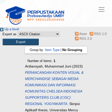
Up a level
Atom
RSS 1.0
Export as
RSS 2.0
Group by:
Item Type
|
No Grouping
Number of items:
1
.
Ardiansyah, Muhammad Juni
(2023)
PERANCANGAN KONTEN VISUAL &
MERCHANDISE SEBAGAI MEDIA
KOMUNIKASI DAN INFORMASI
KOMUNITAS CHELSEA INDONESIA
SUPPORTERS CLUB (CISC)
REGIONAL YOGYAKARTA.
Skripsi
Aplikatif thesis, Universitas Mercu