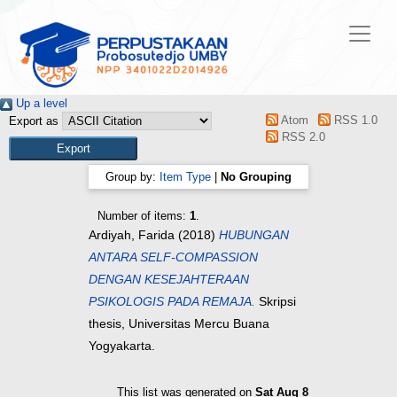
Up a level
Atom
RSS 1.0
Export as
RSS 2.0
Group by:
Item Type
|
No Grouping
Number of items:
1
.
Ardiyah, Farida
(2018)
HUBUNGAN
ANTARA SELF-COMPASSION
DENGAN KESEJAHTERAAN
PSIKOLOGIS PADA REMAJA.
Skripsi
thesis, Universitas Mercu Buana
Yogyakarta.
This list was generated on
Sat Aug 8