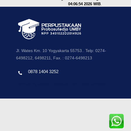
04:06:54 2026 WIB
.
Jl. Wates Km. 10 Yogyakarta 55753.. Telp: 0274-
6498212, 6498211, Fax. : 0274-6498213
0878 1404 3252
Template by envato, Diredesain oleh Travel Jogjapati