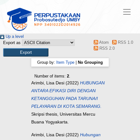
Up a level
Atom
RSS 1.0
Export as
RSS 2.0
Group by:
Item Type
|
No Grouping
Number of items:
2
.
Arimbi, Lisa Desi
(2022)
HUBUNGAN
ANTARA EFIKASI DIRI DENGAN
KETANGGUHAN PADA TARUNA/I
PELAYARAN DI KOTA SEMARANG.
Skripsi thesis, Universitas Mercu
Buana Yogyakarta.
Arimbi, Lisa Desi
(2022)
Hubungan