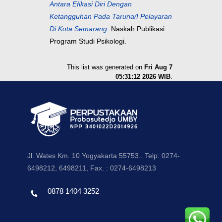
Antara Efikasi Diri Dengan
Ketangguhan Pada Taruna/I Pelayaran
Di Kota Semarang.
Naskah Publikasi
Program Studi Psikologi.
This list was generated on
Fri Aug 7
05:31:12 2026 WIB
.
Jl. Wates Km. 10 Yogyakarta 55753.. Telp: 0274-
6498212, 6498211, Fax. : 0274-6498213
0878 1404 3252
Template by envato, Diredesain oleh Travel Jogjapati