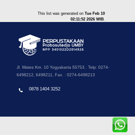
This list was generated on
Tue Feb 10
02:11:52 2026 WIB
.
Jl. Wates Km. 10 Yogyakarta 55753.. Telp: 0274-
6498212, 6498211, Fax. : 0274-6498213
0878 1404 3252
Template by envato, Diredesain oleh Travel Jogjapati