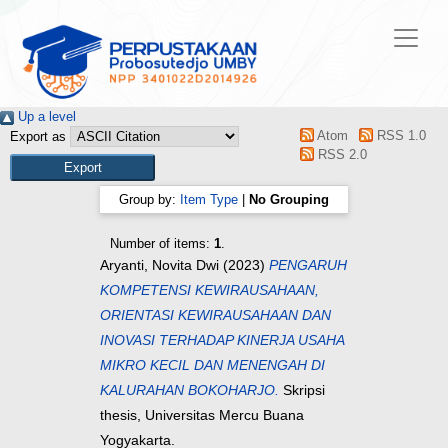
Up a level
Atom
RSS 1.0
Export as
RSS 2.0
Group by:
Item Type
|
No Grouping
Number of items:
1
.
Aryanti, Novita Dwi
(2023)
PENGARUH
KOMPETENSI KEWIRAUSAHAAN,
ORIENTASI KEWIRAUSAHAAN DAN
INOVASI TERHADAP KINERJA USAHA
MIKRO KECIL DAN MENENGAH DI
KALURAHAN BOKOHARJO.
Skripsi
thesis, Universitas Mercu Buana
Yogyakarta.