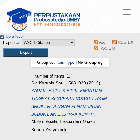
Up a level
Atom
RSS 1.0
Export as
RSS 2.0
Group by:
Item Type
|
No Grouping
Number of items:
1
.
Dia Karunia Sari, 15031029
(2019)
KARAKTERISTIK FISIK, KIMIA DAN
TINGKAT KESUKAAN NUGGET AYAM
BROILER DENGAN PENAMBAHAN
BUBUK DAN EKSTRAK KUNYIT.
Skripsi thesis, Universitas Mercu
Buana Yogyakarta.