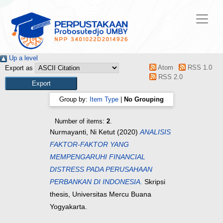
Up a level
Atom
RSS 1.0
Export as
RSS 2.0
Group by:
Item Type
|
No Grouping
Number of items:
2
.
Nurmayanti, Ni Ketut
(2020)
ANALISIS
FAKTOR-FAKTOR YANG
MEMPENGARUHI FINANCIAL
DISTRESS PADA PERUSAHAAN
PERBANKAN DI INDONESIA.
Skripsi
thesis, Universitas Mercu Buana
Yogyakarta.