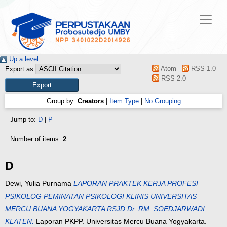
Up a level
Atom
RSS 1.0
Export as
RSS 2.0
Group by:
Creators
|
Item Type
|
No Grouping
Jump to:
D
|
P
Number of items:
2
.
D
Dewi, Yulia Purnama
LAPORAN PRAKTEK KERJA PROFESI
PSIKOLOG PEMINATAN PSIKOLOGI KLINIS UNIVERSITAS
MERCU BUANA YOGYAKARTA RSJD Dr. RM. SOEDJARWADI
KLATEN.
Laporan PKPP. Universitas Mercu Buana Yogyakarta.