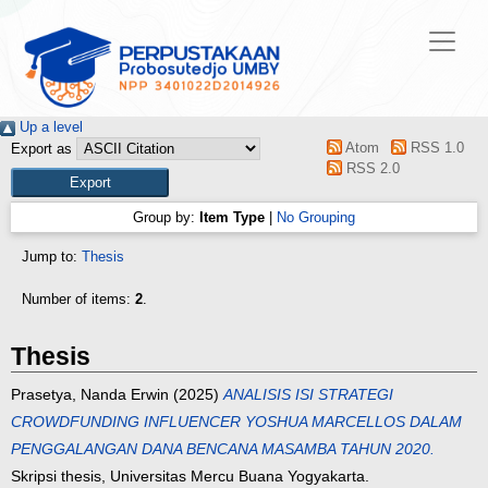
Up a level
Atom
RSS 1.0
Export as
RSS 2.0
Group by:
Item Type
|
No Grouping
Jump to:
Thesis
Number of items:
2
.
Thesis
Prasetya, Nanda Erwin
(2025)
ANALISIS ISI STRATEGI
CROWDFUNDING INFLUENCER YOSHUA MARCELLOS DALAM
PENGGALANGAN DANA BENCANA MASAMBA TAHUN 2020.
Skripsi thesis, Universitas Mercu Buana Yogyakarta.