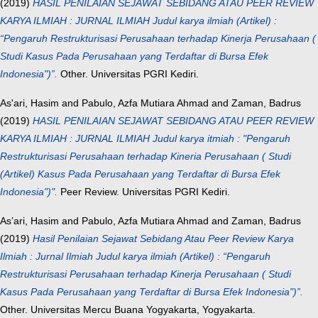
(2019)
HASIL PENILAIAN SEJAWAT SEBIDANG ATAU PEER REVIEW
KARYA ILMIAH : JURNAL ILMIAH Judul karya ilmiah (Artikel) :
“Pengaruh Restrukturisasi Perusahaan terhadap Kinerja Perusahaan (
Studi Kasus Pada Perusahaan yang Terdaftar di Bursa Efek
Indonesia")”.
Other. Universitas PGRI Kediri.
As'ari, Hasim
and
Pabulo, Azfa Mutiara Ahmad
and
Zaman, Badrus
(2019)
HASIL PENILAIAN SEJAWAT SEBIDANG ATAU PEER REVIEW
KARYA ILMIAH : JURNAL ILMIAH Judul karya itmiah : "Pengaruh
Restrukturisasi Perusahaan terhadap Kineria Perusahaan ( Studi
(Artikel) Kasus Pada Perusahaan yang Terdaftar di Bursa Efek
Indonesia")".
Peer Review. Universitas PGRI Kediri.
As’ari, Hasim
and
Pabulo, Azfa Mutiara Ahmad
and
Zaman, Badrus
(2019)
Hasil Penilaian Sejawat Sebidang Atau Peer Review Karya
Ilmiah : Jurnal Ilmiah Judul karya ilmiah (Artikel) : “Pengaruh
Restrukturisasi Perusahaan terhadap Kinerja Perusahaan ( Studi
Kasus Pada Perusahaan yang Terdaftar di Bursa Efek Indonesia")”.
Other. Universitas Mercu Buana Yogyakarta, Yogyakarta.