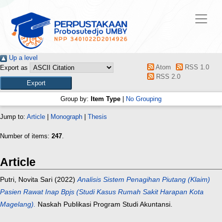
Up a level
Atom
RSS 1.0
Export as
RSS 2.0
Group by:
Item Type
|
No Grouping
Jump to:
Article
|
Monograph
|
Thesis
Number of items:
247
.
Article
Putri, Novita Sari
(2022)
Analisis Sistem Penagihan Piutang (Klaim)
Pasien Rawat Inap Bpjs (Studi Kasus Rumah Sakit Harapan Kota
Magelang).
Naskah Publikasi Program Studi Akuntansi.