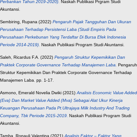
Perbankan Tahun 2019-2020).
Naskah Publikasi Prgram Studi
Akuntansi.
Sembiring, Rupana
(2022)
Pengaruh Pajak Tangguhan Dan Ukuran
Perusahaan Terhadap Persistensi Laba (Studi Empiris Pada
Perusahaan Perkebunan Yang Terdaftar Di Bursa Efek Indonesia
Periode 2014-2019).
Naskah Publikasi Program Studi Akuntansi.
Saleh, Ricardus F.A.
(2022)
Pengaruh Struktur Kepemikikan Dan
Praktek Corporate Governance Terhadap Manajemen Laba.
Pengaruh
Struktur Kepemikikan Dan Praktek Corporate Governance Terhadap
Manajemen Laba. pp. 1-17.
Asmono, Emerald Novelia Dwiki
(2021)
Analisis Economic Value Added
(Eva) Dan Market Value Added (Mva) Sebagai Alat Ukur Kinerja
Keuangan Perusahaan Pada Pt.Ultrajaya Milk Industry And Trading
Company, Tbk Periode 2015-2019.
Naskah Publikasi Program Studi
Akuntansi.
Tamba, Ronauli Valentina
(2021)
Analisis Faktor – Faktor Yang