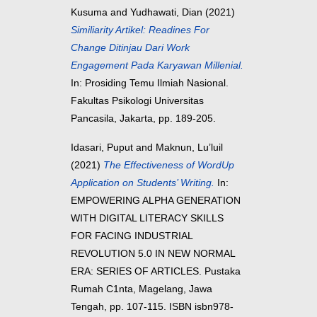
Kusuma
and
Yudhawati, Dian
(2021)
Similiarity Artikel: Readines For
Change Ditinjau Dari Work
Engagement Pada Karyawan Millenial.
In: Prosiding Temu Ilmiah Nasional.
Fakultas Psikologi Universitas
Pancasila, Jakarta, pp. 189-205.
Idasari, Puput
and
Maknun, Lu’luil
(2021)
The Effectiveness of WordUp
Application on Students’ Writing.
In:
EMPOWERING ALPHA GENERATION
WITH DIGITAL LITERACY SKILLS
FOR FACING INDUSTRIAL
REVOLUTION 5.0 IN NEW NORMAL
ERA: SERIES OF ARTICLES. Pustaka
Rumah C1nta, Magelang, Jawa
Tengah, pp. 107-115. ISBN isbn978-