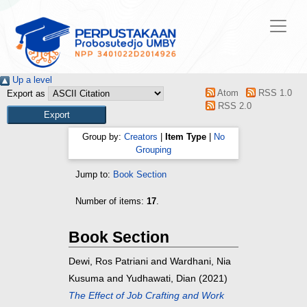
Up a level
Atom
RSS 1.0
Export as
RSS 2.0
Group by:
Creators
|
Item Type
|
No
Grouping
Jump to:
Book Section
Number of items:
17
.
Book Section
Dewi, Ros Patriani
and
Wardhani, Nia
Kusuma
and
Yudhawati, Dian
(2021)
The Effect of Job Crafting and Work