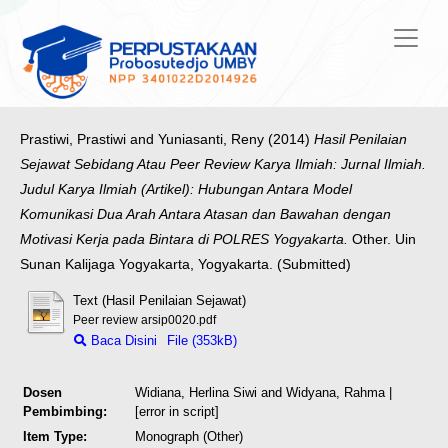
Prastiwi, Prastiwi
and
Yuniasanti, Reny
(2014)
Hasil Penilaian
Sejawat Sebidang Atau Peer Review Karya Ilmiah: Jurnal Ilmiah.
Judul Karya Ilmiah (Artikel): Hubungan Antara Model
Komunikasi Dua Arah Antara Atasan dan Bawahan dengan
Motivasi Kerja pada Bintara di POLRES Yogyakarta.
Other. Uin
Sunan Kalijaga Yogyakarta, Yogyakarta. (Submitted)
Text (Hasil Penilaian Sejawat)
Peer review arsip0020.pdf
Baca Disini
File (353kB)
Dosen
Widiana, Herlina Siwi
and
Widyana, Rahma
|
Pembimbing:
[error in script]
Item Type:
Monograph (Other)