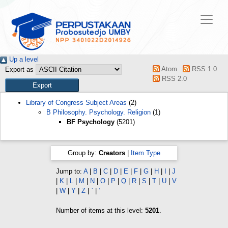
Up a level
Atom
RSS 1.0
Export as
RSS 2.0
Library of Congress Subject Areas
(2)
B Philosophy. Psychology. Religion
(1)
BF Psychology
(5201)
Group by:
Creators
|
Item Type
Jump to:
A
|
B
|
C
|
D
|
E
|
F
|
G
|
H
|
I
|
J
|
K
|
L
|
M
|
N
|
O
|
P
|
Q
|
R
|
S
|
T
|
U
|
V
|
W
|
Y
|
Z
|
`
|
‘
Number of items at this level:
5201
.