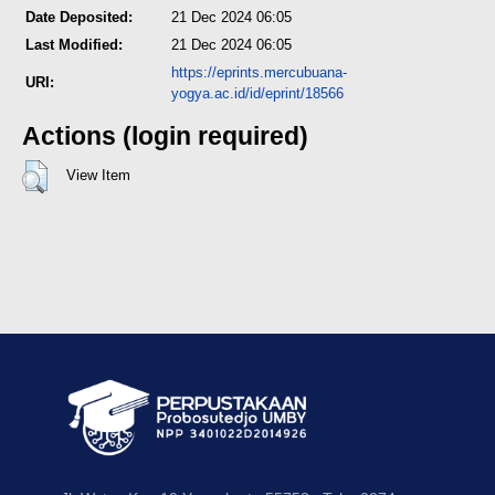
Date Deposited:
21 Dec 2024 06:05
Last Modified:
21 Dec 2024 06:05
https://eprints.mercubuana-
URI:
yogya.ac.id/id/eprint/18566
Actions (login required)
View Item