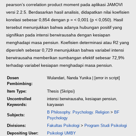
pearson’s correlation product moment pada aplikasi JAMOVI
versi 2.2.5. Berdasarkan hasil analisis, didapatkan nilai koefisien
korelasi sebesar 0,854 dengan p = < 0,001 (p < 0,050). Hasil
tersebut menunjukkan bahwa adanya hubungan positif yang
signifikan pada intensi berwirausaha dengan kesiapan
menghadapi masa pensiun. Koefisien determinasi atau R2 yang
diperoleh sebesar 0,729 menunjukkan bahwa variabel intensi
berwirausaha memberikan sumbangan efektif sebesar 72,9%
terhadap variabel kesiapan menghadapi masa pensiun.
Dosen
Wulandari, Nanda Yunika
| [error in script]
Pembimbing:
Item Type:
Thesis (Skripsi)
Uncontrolled
intensi berwirausaha, kesiapan pensiun,
Keywords:
karyawan
B Philosophy. Psychology. Religion
>
BF
Subjects:
Psychology
Divisions:
Fakultas Psikologi
>
Program Studi Psikologi
Depositing User:
Psikologi UMBY