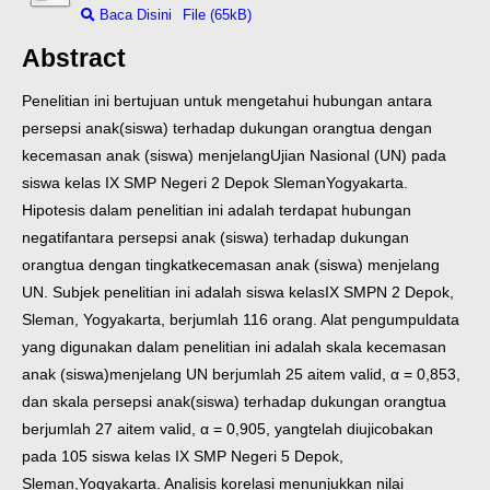
Baca Disini
File (65kB)
Abstract
Penelitian ini bertujuan untuk mengetahui hubungan antara
persepsi anak
(siswa) terhadap dukungan orangtua dengan
kecemasan anak (siswa) menjelang
Ujian Nasional (UN) pada
siswa kelas IX SMP Negeri 2 Depok Sleman
Yogyakarta.
Hipotesis dalam penelitian ini adalah terdapat hubungan
negatif
antara persepsi anak (siswa) terhadap dukungan
orangtua dengan tingkat
kecemasan anak (siswa) menjelang
UN. Subjek penelitian ini adalah siswa kelas
IX SMPN 2 Depok,
Sleman, Yogyakarta, berjumlah 116 orang. Alat pengumpul
data
yang digunakan dalam penelitian ini adalah skala kecemasan
anak (siswa)
menjelang UN berjumlah 25 aitem valid, α = 0,853,
dan skala persepsi anak
(siswa) terhadap dukungan orangtua
berjumlah 27 aitem valid, α = 0,905, yang
telah diujicobakan
pada 105 siswa kelas IX SMP Negeri 5 Depok,
Sleman,
Yogyakarta. Analisis korelasi menunjukkan nilai