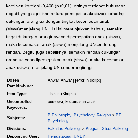
koefisien korelasi -0,408 (p<
0,01). Artinya terdapat hubungan
negatif yang signifikan antara persepsi anak
(siswa) terhadap
dukungan orangtua dengan tingkat kecemasan anak
(siswa)
menjelang UN. Hal ini menunjukkan bahwa, semakin
tinggi dukungan orangtua
yang dipersepsikan anak (siswa),
maka kecemasan anak (siswa) menjelang UN
cenderung
rendah. Begitu juga sebaliknya, semakin rendah dukungan
orangtua yang
dipersepsikan anak (siswa), maka kecemasan
anak (siswa) menjelang UN cenderung
tinggi.
Dosen
Anwar, Anwar
| [error in script]
Pembimbing:
Item Type:
Thesis (Skripsi)
Uncontrolled
persepsi, kecemasan anak
Keywords:
B Philosophy. Psychology. Religion
>
BF
Subjects:
Psychology
Divisions:
Fakultas Psikologi
>
Program Studi Psikologi
Depositing User:
Perpustakaan UMBY