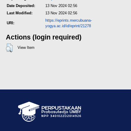
Date Deposited:
13 Nov 2024 02:56
Last Modified:
13 Nov 2024 02:56
https://eprints.mercubuana-
URI:
yogya.ac.id/id/eprint/21278
Actions (login required)
View Item