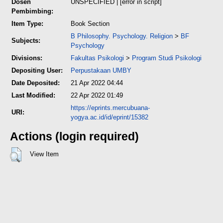
Dosen
UNSPECIFIED | [error in script]
Pembimbing:
Item Type:
Book Section
B Philosophy. Psychology. Religion
>
BF
Subjects:
Psychology
Divisions:
Fakultas Psikologi
>
Program Studi Psikologi
Depositing User:
Perpustakaan UMBY
Date Deposited:
21 Apr 2022 04:44
Last Modified:
22 Apr 2022 01:49
https://eprints.mercubuana-
URI:
yogya.ac.id/id/eprint/15382
Actions (login required)
View Item