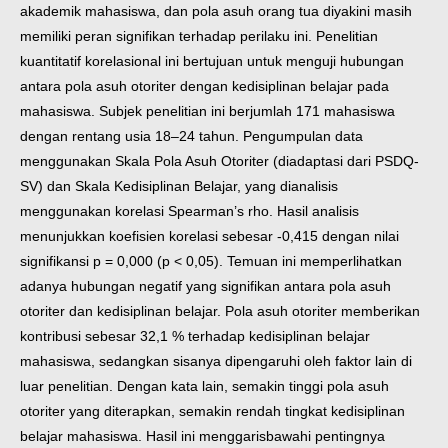
akademik mahasiswa, dan
pola asuh orang tua diyakini masih
memiliki peran signifikan terhadap perilaku ini. Penelitian
kuantitatif korelasional ini bertujuan untuk menguji hubungan
antara pola asuh otoriter dengan
kedisiplinan belajar pada
mahasiswa. Subjek penelitian ini berjumlah 171 mahasiswa
dengan
rentang usia 18–24 tahun. Pengumpulan data
menggunakan Skala Pola Asuh Otoriter
(diadaptasi dari PSDQ-
SV) dan Skala Kedisiplinan Belajar, yang dianalisis
menggunakan
korelasi Spearman’s rho. Hasil analisis
menunjukkan koefisien korelasi sebesar -0,415 dengan
nilai
signifikansi p = 0,000 (p < 0,05). Temuan ini memperlihatkan
adanya hubungan negatif
yang signifikan antara pola asuh
otoriter dan kedisiplinan belajar. Pola asuh otoriter
memberikan
kontribusi sebesar 32,1 % terhadap kedisiplinan belajar
mahasiswa, sedangkan
sisanya dipengaruhi oleh faktor lain di
luar penelitian. Dengan kata lain, semakin tinggi pola
asuh
otoriter yang diterapkan, semakin rendah tingkat kedisiplinan
belajar mahasiswa. Hasil
ini menggarisbawahi pentingnya