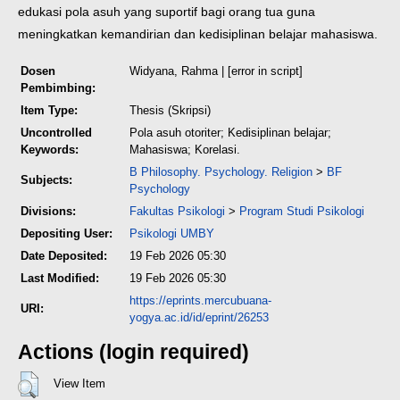
edukasi pola asuh yang suportif bagi orang tua guna
meningkatkan kemandirian dan kedisiplinan belajar mahasiswa.
Dosen
Widyana, Rahma
| [error in script]
Pembimbing:
Item Type:
Thesis (Skripsi)
Uncontrolled
Pola asuh otoriter; Kedisiplinan belajar;
Keywords:
Mahasiswa; Korelasi.
B Philosophy. Psychology. Religion
>
BF
Subjects:
Psychology
Divisions:
Fakultas Psikologi
>
Program Studi Psikologi
Depositing User:
Psikologi UMBY
Date Deposited:
19 Feb 2026 05:30
Last Modified:
19 Feb 2026 05:30
https://eprints.mercubuana-
URI:
yogya.ac.id/id/eprint/26253
Actions (login required)
View Item