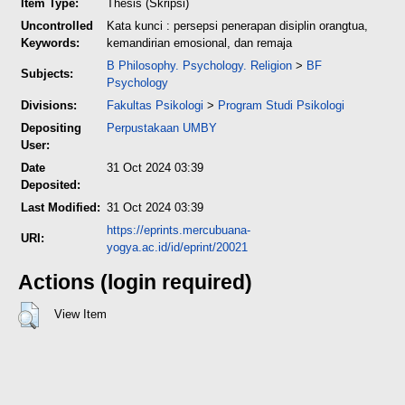
Item Type:
Thesis (Skripsi)
Uncontrolled
Kata kunci : persepsi penerapan disiplin orangtua,
Keywords:
kemandirian emosional, dan remaja
B Philosophy. Psychology. Religion
>
BF
Subjects:
Psychology
Divisions:
Fakultas Psikologi
>
Program Studi Psikologi
Depositing
Perpustakaan UMBY
User:
Date
31 Oct 2024 03:39
Deposited:
Last Modified:
31 Oct 2024 03:39
https://eprints.mercubuana-
URI:
yogya.ac.id/id/eprint/20021
Actions (login required)
View Item