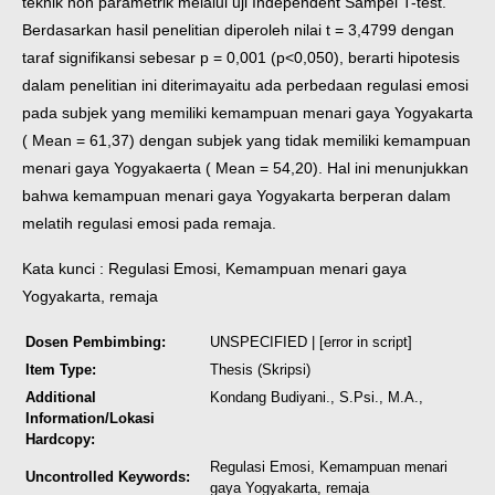
teknik non parametrik melalui uji Independent Sampel T-test.
Berdasarkan hasil penelitian diperoleh nilai t = 3,4799 dengan
taraf signifikansi sebesar p = 0,001 (p<0,050), berarti hipotesis
dalam penelitian ini diterimayaitu ada perbedaan regulasi emosi
pada subjek yang memiliki kemampuan menari gaya Yogyakarta
( Mean = 61,37) dengan subjek yang tidak memiliki kemampuan
menari gaya Yogyakaerta ( Mean = 54,20). Hal ini menunjukkan
bahwa kemampuan menari gaya Yogyakarta berperan dalam
melatih regulasi emosi pada remaja.
Kata kunci : Regulasi Emosi, Kemampuan menari gaya
Yogyakarta, remaja
Dosen Pembimbing:
UNSPECIFIED | [error in script]
Item Type:
Thesis (Skripsi)
Additional
Kondang Budiyani., S.Psi., M.A.,
Information/Lokasi
Hardcopy:
Regulasi Emosi, Kemampuan menari
Uncontrolled Keywords:
gaya Yogyakarta, remaja