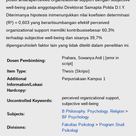
well-being pada anggota
polisi Direktorat Samapta Polda D.I.Y.
Diterimanya hipotesis ini
menunjukkan nilai koefisien determinasi
(R²) = 0,603 yang berarti
sumbangan efektif perceived
organizational support memiliki kontribusi
sebesar 60,3%
terhadap subjective well-being dan sisanya 39,7%
dipengaruhi
oleh faktor lain yang tidak diteliti dalam penelitian ini.
Prahara, Sowanya Ardi
| [error in
Dosen Pembimbing:
script]
Item Type:
Thesis (Skripsi)
Additional
Perpustakaan Kampus 1
Information/Lokasi
Hardcopy:
perceived organizational support,
Uncontrolled Keywords:
subjective well-being
B Philosophy. Psychology. Religion
>
Subjects:
BF Psychology
Fakultas Psikologi
>
Program Studi
Divisions:
Psikologi