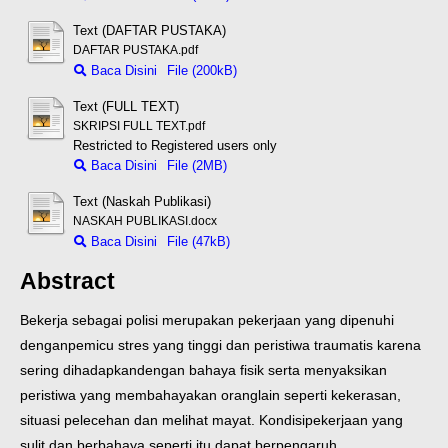
Text (DAFTAR PUSTAKA)
DAFTAR PUSTAKA.pdf
Baca Disini
File (200kB)
Text (FULL TEXT)
SKRIPSI FULL TEXT.pdf
Restricted to Registered users only
Baca Disini
File (2MB)
Text (Naskah Publikasi)
NASKAH PUBLIKASI.docx
Baca Disini
File (47kB)
Abstract
Bekerja sebagai polisi merupakan pekerjaan yang dipenuhi
dengan
pemicu stres yang tinggi dan peristiwa traumatis karena
sering dihadapkan
dengan bahaya fisik serta menyaksikan
peristiwa yang membahayakan orang
lain seperti kekerasan,
situasi pelecehan dan melihat mayat. Kondisi
pekerjaan yang
sulit dan berbahaya seperti itu dapat berpengaruh