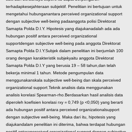
terhadap
kesejahteraan subjektif. Penelitian ini bertujuan untuk
mengetahui hubungan
antara perceived organizational support
dengan subjective well-being pada
anggota polisi Direktorat
Samapta Polda D.I.Y. Hipotesis yang diajukan
adalah ada ada
hubungan positif antara perceived organizational
support
dengan subjective well-being pada anggota Direktorat
Samapta Polda D.I.Y.
Subjek dalam penelitian ini berjumlah 100
orang dengan karakteristik subjek
yaitu anggota Direktorat
Samapta Polda D.I.Y yang berusia 19 – 58 tahun,
dan telah
bekerja minimal 1 tahun. Metode pengumpulan data
menggunakan
skala subjective well-being dan skala perceived
organizational support.
Teknik analisis data menggunakan
analisis korelasi Spearman-rho.
Berdasarkan hasil analisis data
diperoleh koefisien korelasi rxy = 0,749 (p <
0,050) yang berarti
ada hubungan positif antara perceived organizational
support
dengan subjective well-being. Maka dari itu, hipotesis yang
diajukan
dalam penelitian ini diterima, bahwa terdapat hubungan
positif antara
perceived organizational support dengan subjective