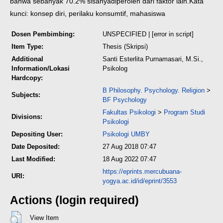
bahwa sebanyak 70.2% sisanya
diperoleh dari faktor lain.
Kata
kunci: konsep diri, perilaku konsumtif, mahasiswa
Dosen Pembimbing:
UNSPECIFIED | [error in script]
Item Type:
Thesis (Skripsi)
Additional
Santi Esterlita Purnamasari, M.Si.,
Information/Lokasi
Psikolog
Hardcopy:
B Philosophy. Psychology. Religion
>
Subjects:
BF Psychology
Fakultas Psikologi
>
Program Studi
Divisions:
Psikologi
Depositing User:
Psikologi UMBY
Date Deposited:
27 Aug 2018 07:47
Last Modified:
18 Aug 2022 07:47
https://eprints.mercubuana-
URI:
yogya.ac.id/id/eprint/3553
Actions (login required)
View Item