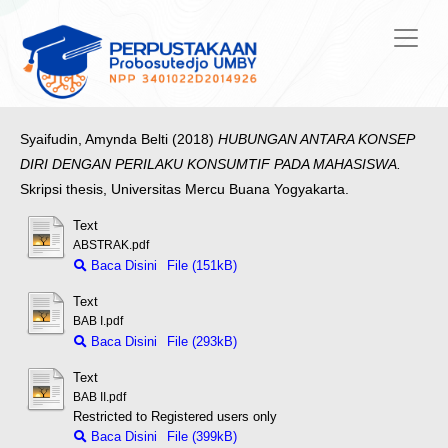
Syaifudin, Amynda Belti
(2018)
HUBUNGAN ANTARA KONSEP
DIRI DENGAN PERILAKU KONSUMTIF PADA MAHASISWA.
Skripsi thesis, Universitas Mercu Buana Yogyakarta.
Text
ABSTRAK.pdf
Baca Disini
File (151kB)
Text
BAB I.pdf
Baca Disini
File (293kB)
Text
BAB II.pdf
Restricted to Registered users only
Baca Disini
File (399kB)