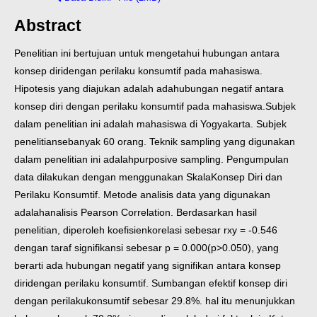
Abstract
Penelitian ini bertujuan untuk mengetahui hubungan antara
konsep diri
dengan perilaku konsumtif pada mahasiswa.
Hipotesis yang diajukan adalah ada
hubungan negatif antara
konsep diri dengan perilaku konsumtif pada mahasiswa.
Subjek
dalam penelitian ini adalah mahasiswa di Yogyakarta. Subjek
penelitian
sebanyak 60 orang. Teknik sampling yang digunakan
dalam penelitian ini adalah
purposive sampling. Pengumpulan
data dilakukan dengan menggunakan Skala
Konsep Diri dan
Perilaku Konsumtif. Metode analisis data yang digunakan
adalah
analisis Pearson Correlation. Berdasarkan hasil
penelitian, diperoleh koefisien
korelasi sebesar rxy = -0.546
dengan taraf signifikansi sebesar p = 0.000
(p>0.050), yang
berarti ada hubungan negatif yang signifikan antara konsep
diri
dengan perilaku konsumtif. Sumbangan efektif konsep diri
dengan perilaku
konsumtif sebesar 29.8%. hal itu menunjukkan