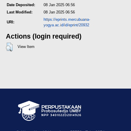
Date Deposited:
08 Jan 2025 06:56
Last Modified:
08 Jan 2025 06:56
https://eprints.mercubuana-
URI:
yogya.ac.id/id/eprint/20932
Actions (login required)
View Item