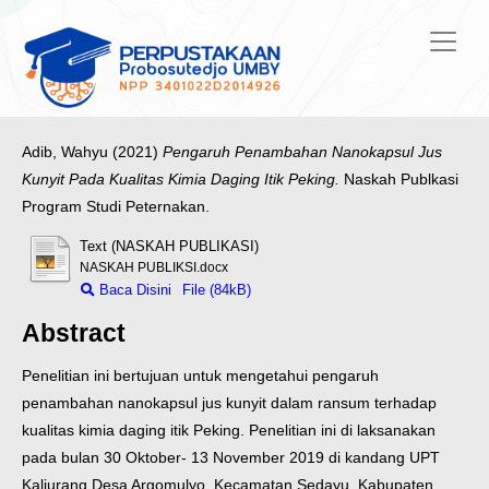
Adib, Wahyu
(2021)
Pengaruh Penambahan Nanokapsul Jus
Kunyit Pada Kualitas Kimia Daging Itik Peking.
Naskah Publkasi
Program Studi Peternakan.
Text (NASKAH PUBLIKASI)
NASKAH PUBLIKSI.docx
Baca Disini
File (84kB)
Abstract
Penelitian ini bertujuan untuk mengetahui pengaruh
penambahan nanokapsul jus kunyit dalam ransum terhadap
kualitas kimia daging itik Peking. Penelitian ini di laksanakan
pada bulan 30 Oktober- 13 November 2019 di kandang UPT
Kaliurang Desa Argomulyo, Kecamatan Sedayu, Kabupaten