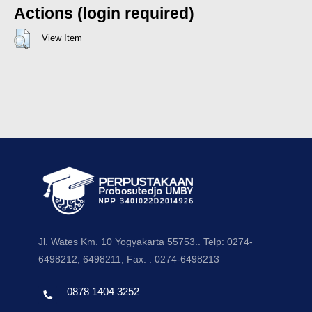
Actions (login required)
View Item
Jl. Wates Km. 10 Yogyakarta 55753.. Telp: 0274-
6498212, 6498211, Fax. : 0274-6498213
0878 1404 3252