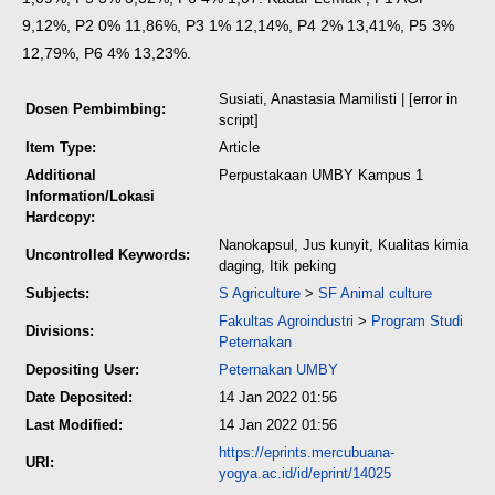
9,12%, P2 0% 11,86%, P3 1% 12,14%, P4 2% 13,41%, P5 3%
12,79%, P6 4% 13,23%.
Susiati, Anastasia Mamilisti
| [error in
Dosen Pembimbing:
script]
Item Type:
Article
Additional
Perpustakaan UMBY Kampus 1
Information/Lokasi
Hardcopy:
Nanokapsul, Jus kunyit, Kualitas kimia
Uncontrolled Keywords:
daging, Itik peking
Subjects:
S Agriculture
>
SF Animal culture
Fakultas Agroindustri
>
Program Studi
Divisions:
Peternakan
Depositing User:
Peternakan UMBY
Date Deposited:
14 Jan 2022 01:56
Last Modified:
14 Jan 2022 01:56
https://eprints.mercubuana-
URI:
yogya.ac.id/id/eprint/14025