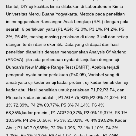
Bantul, DIY uji kualitas kimia dilakukan di Laboratorium Kimia
Universitas Mercu Buana Yogyakarta. Metode pada penelitian
ini menggunakan Rancangan Acak Lengkap (RAL) dengan pola
searah, 6 perlakuan yaitu (P1 AGP, P2 0%, P3 1%, P4 2%, P5
3%, P6 4%, masing-masing perlakuan di ulang 3 kali dan setiap
ulangan terdiri dari 5 ekor itik. Data yang di dapat dari hasil
penelitian dianalisis dengan menggunakan Analysis Of Varienc
(ANOVA), jika ada perbedaan nyata di lanjutkan dengan uji
Duncan’s New Multiple Range Test (DMRT). Apabila terjadi
pengaruh nyata antar perlakuan (P<0,05), Variabel yang di
amati yaitu uji kadar air,uji kadar protein, uji kadar lemak dan uji
kadar abu. Hasil penelitian untuk perlakuan P1,P2,P3,P4, dan
P5 pada kadar air adalah ; P1 AGP 75,93%,P2 0% 74,32%, P3
1% 72,39%, P4 2% 69,77%, P5 3% 74,14%, P6 4%
68,35%,kadar protein ; P1 AGP 20,37%, P2 0% 19,37%, P3 1%
18,36%, P4 2% 16,56%, P5 3% 21,02%, P6 4% 19,52%. Kadar
Abu ; P1 AGP 0,935%, P2 0% 1,096, P3 1% 1,10%, P4 2%
1,09%, P5
3% 3,32%, P6 4% 1,07. Kadar Lemak ; P1 AGP