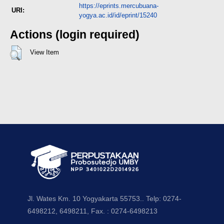
https://eprints.mercubuana-
URI:
yogya.ac.id/id/eprint/15240
Actions (login required)
View Item
Jl. Wates Km. 10 Yogyakarta 55753.. Telp: 0274-
6498212, 6498211, Fax. : 0274-6498213