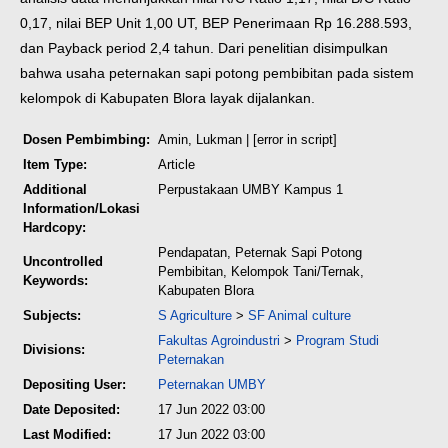
0,17, nilai BEP Unit 1,00 UT, BEP Penerimaan Rp 16.288.593,
dan Payback period 2,4 tahun. Dari penelitian disimpulkan
bahwa usaha peternakan sapi potong pembibitan pada sistem
kelompok di Kabupaten Blora layak dijalankan.
Dosen Pembimbing:
Amin, Lukman
| [error in script]
Item Type:
Article
Additional
Perpustakaan UMBY Kampus 1
Information/Lokasi
Hardcopy:
Pendapatan, Peternak Sapi Potong
Uncontrolled
Pembibitan, Kelompok Tani/Ternak,
Keywords:
Kabupaten Blora
Subjects:
S Agriculture
>
SF Animal culture
Fakultas Agroindustri
>
Program Studi
Divisions:
Peternakan
Depositing User:
Peternakan UMBY
Date Deposited:
17 Jun 2022 03:00
Last Modified:
17 Jun 2022 03:00