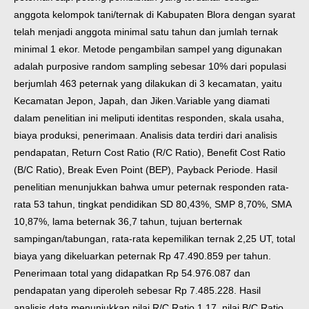
anggota kelompok tani/ternak di Kabupaten Blora dengan syarat
telah menjadi anggota minimal satu tahun dan jumlah ternak
minimal 1 ekor. Metode pengambilan sampel yang digunakan
adalah purposive random sampling sebesar 10% dari populasi
berjumlah 463 peternak yang dilakukan di 3 kecamatan, yaitu
Kecamatan Jepon, Japah, dan Jiken.Variable yang diamati
dalam penelitian ini meliputi identitas responden, skala usaha,
biaya produksi, penerimaan. Analisis data terdiri dari analisis
pendapatan, Return Cost Ratio (R/C Ratio), Benefit Cost Ratio
(B/C Ratio), Break Even Point (BEP), Payback Periode. Hasil
penelitian menunjukkan bahwa umur peternak responden rata-
rata 53 tahun, tingkat pendidikan SD 80,43%, SMP 8,70%, SMA
10,87%, lama beternak 36,7 tahun, tujuan berternak
sampingan/tabungan, rata-rata kepemilikan ternak 2,25 UT, total
biaya yang dikeluarkan peternak Rp 47.490.859 per tahun.
Penerimaan total yang didapatkan Rp 54.976.087 dan
pendapatan yang diperoleh sebesar Rp 7.485.228. Hasil
analisis data menunjukkan nilai R/C Ratio 1,17, nilai B/C Ratio