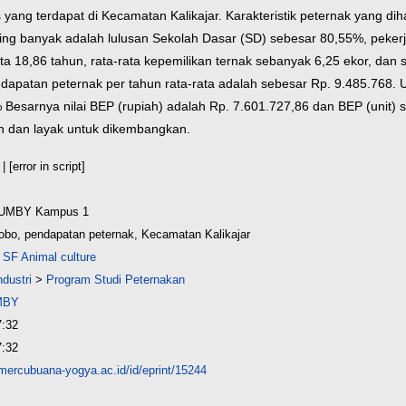
ang terdapat di Kecamatan Kalikajar. Karakteristik peternak yang diha
ling banyak adalah lulusan Sekolah Dasar (SD) sebesar 80,55%, peker
ta 18,86 tahun, rata-rata kepemilikan ternak sebanyak 6,25 ekor, da
ndapatan peternak per tahun rata-rata adalah sebesar Rp. 9.485.768. 
 Besarnya nilai BEP (rupiah) adalah Rp. 7.601.727,86 dan BEP (unit) se
 dan layak untuk dikembangkan.
| [error in script]
 UMBY Kampus 1
o, pendapatan peternak, Kecamatan Kalikajar
>
SF Animal culture
ndustri
>
Program Studi Peternakan
MBY
7:32
7:32
s.mercubuana-yogya.ac.id/id/eprint/15244