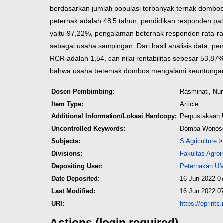
berdasarkan jumlah populasi terbanyak ternak dombos y
peternak adalah 48,5 tahun, pendidikan responden pa
yaitu 97,22%, pengalaman beternak responden rata-ra
sebagai usaha sampingan. Dari hasil analisis data, pe
RCR adalah 1,54, dan nilai rentabilitas sebesar 53,87%
bahwa usaha beternak dombos mengalami keuntungan
Dosen Pembimbing:
Rasminati, Nur
Item Type:
Article
Additional Information/Lokasi Hardcopy:
Perpustakaan
Uncontrolled Keywords:
Domba Wonosob
Subjects:
S Agriculture
Divisions:
Fakultas Agroi
Depositing User:
Peternakan U
Date Deposited:
16 Jun 2022 0
Last Modified:
16 Jun 2022 0
URI:
https://eprint
Actions (login required)