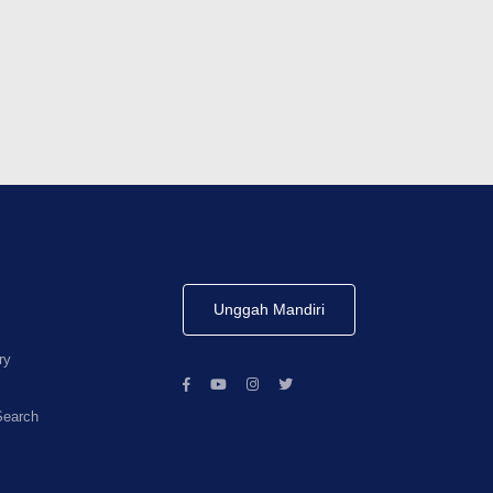
Unggah Mandiri
ry
Search