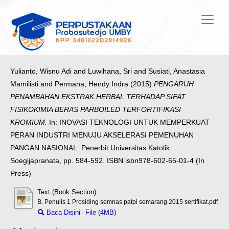
Yulianto, Wisnu Adi
and
Luwihana, Sri
and
Susiati, Anastasia
Mamilisti
and
Permana, Hendy Indra
(2015)
PENGARUH
PENAMBAHAN EKSTRAK HERBAL TERHADAP SIFAT
FISIKOKIMIA BERAS PARBOILED TERFORTIFIKASI
KROMIUM.
In: INOVASI TEKNOLOGI UNTUK MEMPERKUAT
PERAN INDUSTRI MENUJU AKSELERASI PEMENUHAN
PANGAN NASIONAL. Penerbit Universitas Katolik
Soegijapranata, pp. 584-592. ISBN isbn978-602-65-01-4 (In
Press)
Text (Book Section)
B. Penulis 1 Prosiding semnas patpi semarang 2015 sertifikat.pdf
Baca Disini
File (4MB)