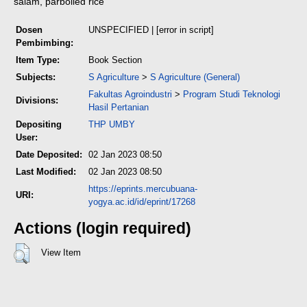
salam, parboiled rice
Dosen
UNSPECIFIED | [error in script]
Pembimbing:
Item Type:
Book Section
Subjects:
S Agriculture
>
S Agriculture (General)
Fakultas Agroindustri
>
Program Studi Teknologi
Divisions:
Hasil Pertanian
Depositing
THP UMBY
User:
Date Deposited:
02 Jan 2023 08:50
Last Modified:
02 Jan 2023 08:50
https://eprints.mercubuana-
URI:
yogya.ac.id/id/eprint/17268
Actions (login required)
View Item