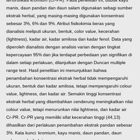
terfortifikasi
kromium (Cr-PR). Pada penelitian ini, bubuk kayu
manis, daun pandan dan daun salam digunakan sebagi
sumber
ekstrak herbal, yang masing-masing digunakan konsentrasi
sebesar 3%, 6% dan 9%. Atribut
fisikokimia beras yang
dianalisis meliputi ukuran, bentuk, color value, kecerahan
(lightness), kadar air, kadar
amilosa dan kadar fenol. Data yang
diperoleh dianalisis dengan analisis varian dengan tingkat
kepercayaan
95% dan jika terdapat perbedaan yan signifikan di
dalam setiap perlakuan, dilanjutkan dengan Duncan multiple
range test. Hasil penelitian ini menunjukkan bahwa
penambahan konsentrasi ekstrak herbal tidak mempengaruhi
ukuran, bentuk dan kadar amilosa, tetapi mempengaruhi colour
value, lightness, dan kadar air.
Semakin tinggi konsentrasi
ekstrak herbal yang ditambahkan cenderung meningkatkan nilai
colour value, tetapi
menurunkan nilai lightness, dan kadar air
Cr-PR. Cr-PR yang memiliki sifat kecerahan tinggi (44,13)
dihasilkan
dari perlakuan penambahan ekstrak pandan sebesar
3%.
Kata kunci: kromium, kayu manis, daun pandan, daun