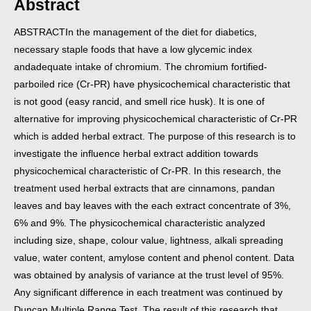
Abstract
ABSTRACT
In the management of the diet for diabetics,
necessary staple foods that have a low glycemic index
and
adequate intake of chromium. The chromium fortified-
parboiled rice (Cr-PR) have physicochemical
characteristic that
is not good (easy rancid, and smell rice husk). It is one of
alternative for improving
physicochemical characteristic of Cr-PR
which is added herbal extract. The purpose of this research is to
investigate the influence herbal extract addition towards
physicochemical characteristic of Cr-PR. In this
research, the
treatment used herbal extracts that are cinnamons, pandan
leaves and bay leaves with the each
extract concentrate of 3%,
6% and 9%. The physicochemical characteristic analyzed
including size, shape,
colour value, lightness, alkali spreading
value, water content, amylose content and phenol content. Data
was
obtained by analysis of variance at the trust level of 95%.
Any significant difference in each treatment was
continued by
Duncan Multiple Range Test. The result of this research that