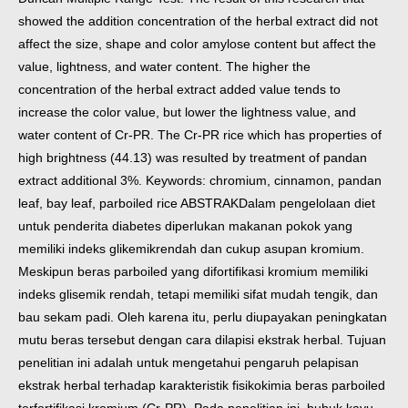
showed the addition concentration
of the herbal extract did not
affect the size, shape and color amylose content but affect the
value, lightness,
and water content. The higher the
concentration of the herbal extract added value tends to
increase the color
value, but lower the lightness value, and
water content of Cr-PR. The Cr-PR rice which has properties of
high
brightness (44.13) was resulted by treatment of pandan
extract additional 3%.
Keywords: chromium, cinnamon, pandan
leaf, bay leaf, parboiled rice
ABSTRAK
Dalam pengelolaan diet
untuk penderita diabetes diperlukan makanan pokok yang
memiliki indeks glikemik
rendah dan cukup asupan kromium.
Meskipun beras parboiled yang difortifikasi kromium memiliki
indeks
glisemik rendah, tetapi memiliki sifat mudah tengik, dan
bau sekam padi. Oleh karena itu, perlu diupayakan
peningkatan
mutu beras tersebut dengan cara dilapisi ekstrak herbal. Tujuan
penelitian ini adalah untuk
mengetahui pengaruh pelapisan
ekstrak herbal terhadap karakteristik fisikokimia beras parboiled